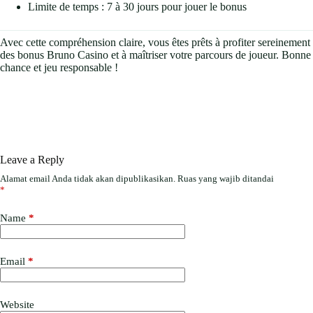
Limite de temps : 7 à 30 jours pour jouer le bonus
Avec cette compréhension claire, vous êtes prêts à profiter sereinement
des bonus Bruno Casino et à maîtriser votre parcours de joueur. Bonne
chance et jeu responsable !
Leave a Reply
Alamat email Anda tidak akan dipublikasikan.
Ruas yang wajib ditandai
*
Name
*
Email
*
Website