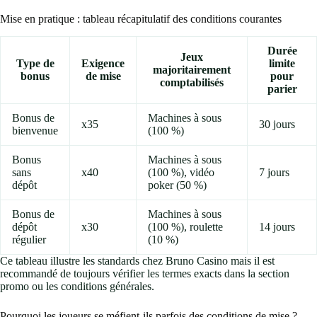
Mise en pratique : tableau récapitulatif des conditions courantes
Durée
Jeux
Type de
Exigence
limite
majoritairement
bonus
de mise
pour
comptabilisés
parier
Bonus de
Machines à sous
x35
30 jours
bienvenue
(100 %)
Bonus
Machines à sous
sans
x40
(100 %), vidéo
7 jours
dépôt
poker (50 %)
Bonus de
Machines à sous
dépôt
x30
(100 %), roulette
14 jours
régulier
(10 %)
Ce tableau illustre les standards chez Bruno Casino mais il est
recommandé de toujours vérifier les termes exacts dans la section
promo ou les conditions générales.
Pourquoi les joueurs se méfient-ils parfois des conditions de mise ?