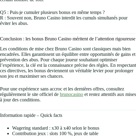
Q5 : Puis-je cumuler plusieurs bonus en même temps ?
R : Souvent non, Bruno Casino interdit les cumuls simultanés pour
éviter les abus.
Conclusion : les bonus Bruno Casino méritent de l’attention rigoureuse
Les conditions de mise chez Bruno Casino sont classiques mais bien
encadrées. Elles garantissent un équilibre entre opportunités de gains et
prévention des abus. Pour chaque joueur souhaitant optimiser
l’expérience, la clé est la connaissance précise des règles. En respectant
ces directives, les bonus deviennent un véritable levier pour prolonger
son jeu et maximiser ses chances.
Pour une expérience sans accroc et les dernières offres, consultez
régulièrement le site officiel de
brunocasino
et restez attentifs aux mises
à jour des conditions.
Information rapide – Quick facts
Wagering standard : x30 à x40 selon le bonus
Contribution jeux : slots 100 %, jeux de table