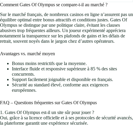
Comment Gates Of Olympus se compare-t-il au marché ?
Sur le marché français, de nombreux casinos en ligne n’assurent pas un
équilibre optimal entre bonus attractifs et conditions justes. Gates Of
Olympus se distingue par une politique claire, évitant les clauses
abusives trop fréquentes ailleurs. Un joueur expérimenté appréciera
notamment la transparence sur les plafonds de gains et les délais de
retrait, souvent noyés dans le jargon chez d’autres opérateurs.
Avantages vs. marché moyen
Bonus moins restrictifs que la moyenne.
Interface fluide et responsive supérieure à 85 % des sites
concurrents.
Support facilement joignable et disponible en français.
Sécurité au standard élevé, conforme aux exigences
européennes.
FAQ – Questions fréquentes sur Gates Of Olympus
1. Gates Of Olympus est-il un site sûr pour jouer ?
Oui, grâce à sa licence officielle et à ses protocoles de sécurité avancés,
la plateforme garantit une expérience sécurisée.