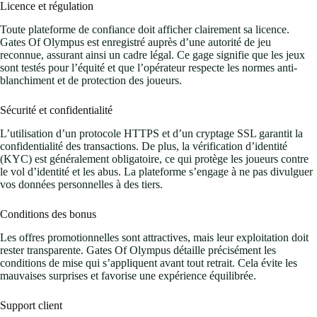
Licence et régulation
Toute plateforme de confiance doit afficher clairement sa licence.
Gates Of Olympus est enregistré auprès d’une autorité de jeu
reconnue, assurant ainsi un cadre légal. Ce gage signifie que les jeux
sont testés pour l’équité et que l’opérateur respecte les normes anti-
blanchiment et de protection des joueurs.
Sécurité et confidentialité
L’utilisation d’un protocole HTTPS et d’un cryptage SSL garantit la
confidentialité des transactions. De plus, la vérification d’identité
(KYC) est généralement obligatoire, ce qui protège les joueurs contre
le vol d’identité et les abus. La plateforme s’engage à ne pas divulguer
vos données personnelles à des tiers.
Conditions des bonus
Les offres promotionnelles sont attractives, mais leur exploitation doit
rester transparente. Gates Of Olympus détaille précisément les
conditions de mise qui s’appliquent avant tout retrait. Cela évite les
mauvaises surprises et favorise une expérience équilibrée.
Support client