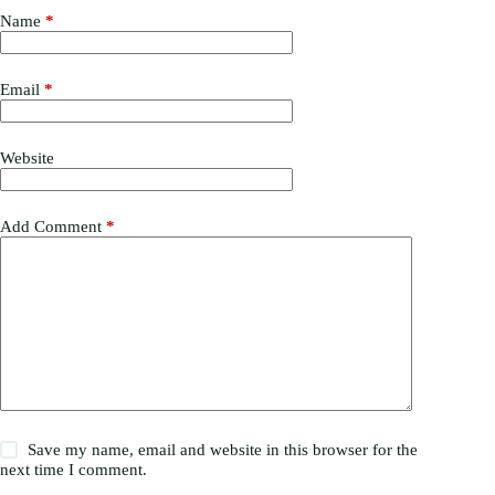
Name
*
Email
*
Website
Add Comment
*
Save my name, email and website in this browser for the
next time I comment.