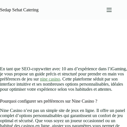
Skip
to
Sedap Sehat Catering
content
Les étapes pour configurer ses préférences de jeu sur Nine
Casino
Januari 27, 2026
Uncategorized
En tant que SEO-copywriter avec 10 ans d’expérience dans l’iGaming,
je vous propose un guide précis et structuré pour prendre en main vos
préférences de jeu sur
nine casino
. Cette plateforme séduit par son
interface intuitive et ses nombreuses options personnalisables, idéales
pour optimiser votre expérience selon vos habitudes et attentes.
Pourquoi configurer ses préférences sur Nine Casino ?
Nine Casino n’est pas un simple site de jeux en ligne. Il offre un panel
complet d’options personnalisables qui garantissent un confort de jeu
optimal et sécurisé. Que vous soyez un joueur occasionnel ou un
habitué des casinos en ligne, ajuster vos paramètres vous permet de