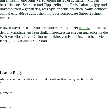
um entspannt und ohne Verzögerung ins Spiel zu starten. Mit den
beschriebenen Schritten und Tipps gelingt die Freischaltung zügig und
unkompliziert – genau das, was Spieler heute erwarten. Sollte dennoch
einmal eine Hürde auftauchen, hilft der kompetente Support schnell
weiter.
Nutzen Sie die Chance und registrieren Sie sich bei
wheelz
, um selbst
den unkomplizierten Freischaltungsprozess zu erleben und sofort in die
Welt von Slots, Live-Casino und exklusiven Boni einzutauchen. Viel
Erfolg und vor allem Spaß dabei!
Leave a Reply
Alamat email Anda tidak akan dipublikasikan.
Ruas yang wajib ditandai
*
Name
*
Email
*