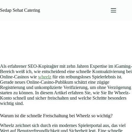
Skip
to
Sedap Sehat Catering
content
Wie kann ich mein Wheelz Konto schnell freischalten?
Februari 18, 2026
Uncategorized
Als erfahrener SEO-Kopiraǵter mit zehn Jahren Expertise im iGaming-
Bereich weiß ich, wie entscheidend eine schnelle Kontoaktivierung bei
Online-Casinos wie
wheelz
für ein reibungsloses Spielerlebnis ist.
Gerade neues Online-Casino-Publikum schätzt eine zügige
Registrierung und unkomplizierte Verifizierung, um ohne Verzögerung
starten zu können. In diesem Artikel erfahren Sie, wie Sie Ihr Wheelz-
Konto schnell und sicher freischalten und welche Schritte besonders
wichtig sind.
Warum ist die schnelle Freischaltung bei Wheelz so wichtig?
Wheelz zeichnet sich durch ein modernes Spielerportal aus, das viel
Wert auf Benutzerfreundlichkeit und Sicherheit legt. Eine schnelle