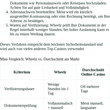
Dokumente wie Personalausweis oder Reisepass hochzuladen.
Achten Sie auf gute Lesbarkeit und Vollständigkeit.
Adressnachweis bereitstellen: Meist wird ein kürzlich
ausgestellter Kontoauszug oder eine Rechnung benötigt, um Ihre
Adresse zu bestätigen.
Warten auf Verifizierung: Wheelz prüft Ihre Dokumente in der
Regel innerhalb weniger Stunden, bei hoher Auslastung kann es
bis zu einem Werktag dauern.
Dieses Verfahren entspricht dem höchsten Sicherheitsstandard und
wird auch von vielen anderen Top-Casinos verwendet.
Mini-Vergleich: Wheelz vs. Durchschnitt am Markt
Durchschnitt
Kriterium
Wheelz
Online-Casino
Wenige
Oft mehrere
Verifizierungsdauer
Stunden bis 1
Tage
Tag
Vollautomatisch
Meist manuell,
Dokumentenprüfung
+ manuell
langsamer