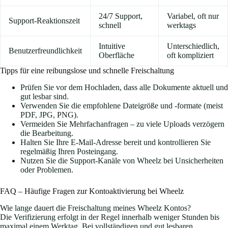
24/7 Support,
Variabel, oft nur
Support-Reaktionszeit
schnell
werktags
Intuitive
Unterschiedlich,
Benutzerfreundlichkeit
Oberfläche
oft kompliziert
Tipps für eine reibungslose und schnelle Freischaltung
Prüfen Sie vor dem Hochladen, dass alle Dokumente aktuell und
gut lesbar sind.
Verwenden Sie die empfohlene Dateigröße und -formate (meist
PDF, JPG, PNG).
Vermeiden Sie Mehrfachanfragen – zu viele Uploads verzögern
die Bearbeitung.
Halten Sie Ihre E-Mail-Adresse bereit und kontrollieren Sie
regelmäßig Ihren Posteingang.
Nutzen Sie die Support-Kanäle von Wheelz bei Unsicherheiten
oder Problemen.
FAQ – Häufige Fragen zur Kontoaktivierung bei Wheelz
Wie lange dauert die Freischaltung meines Wheelz Kontos?
Die Verifizierung erfolgt in der Regel innerhalb weniger Stunden bis
maximal einem Werktag. Bei vollständigen und gut lesbaren