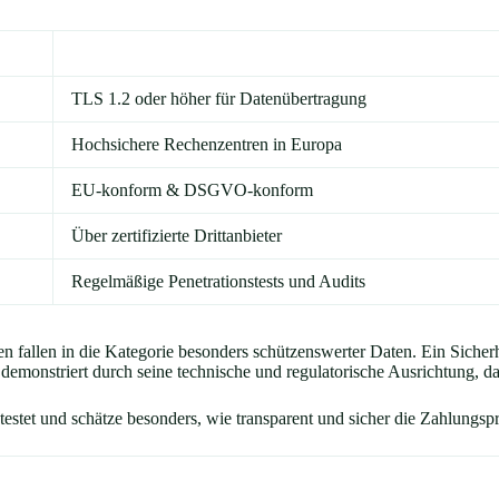
TLS 1.2 oder höher für Datenübertragung
Hochsichere Rechenzentren in Europa
EU-konform & DSGVO-konform
Über zertifizierte Drittanbieter
Regelmäßige Penetrationstests und Audits
fallen in die Kategorie besonders schützenswerter Daten. Ein Sicherhe
 demonstriert durch seine technische und regulatorische Ausrichtung, d
estet und schätze besonders, wie transparent und sicher die Zahlungspro