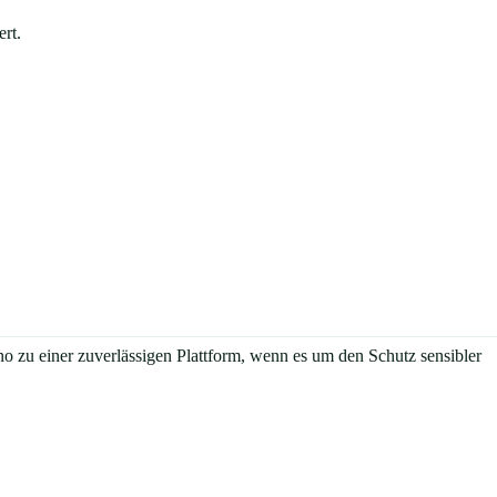
rt.
o zu einer zuverlässigen Plattform, wenn es um den Schutz sensibler