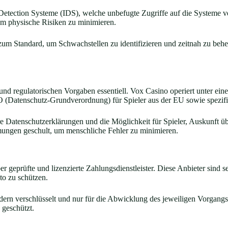
Detection Systeme (IDS), welche unbefugte Zugriffe auf die Systeme ve
m physische Risiken zu minimieren.
m Standard, um Schwachstellen zu identifizieren und zeitnah zu behebe
d regulatorischen Vorgaben essentiell. Vox Casino operiert unter einer
O (Datenschutz-Grundverordnung) für Spieler aus der EU sowie spezif
re Datenschutzerklärungen und die Möglichkeit für Spieler, Auskunft üb
mmungen geschult, um menschliche Fehler zu minimieren.
geprüfte und lizenzierte Zahlungsdienstleister. Diese Anbieter sind 
to zu schützen.
ern verschlüsselt und nur für die Abwicklung des jeweiligen Vorgangs 
 geschützt.