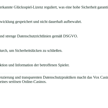
annte Glücksspiel-Lizenz reguliert, was eine hohe Sicherheit garantie
wicklung gespeichert und nicht dauerhaft aufbewahrt.
 und strenge Datenschutzrichtlinien gemäß DSGVO.
durch, um Sicherheitslücken zu schließen.
aktion und Information der betroffenen Spieler.
zenzierung und transparenten Datenschutzpraktiken macht das Vox Casin
 eines seriösen Online-Casinos.