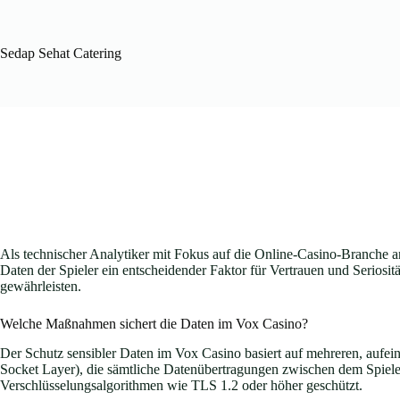
Skip
to
content
Sedap Sehat Catering
Wie wird die Sicherheit im Vox Casino bei sensiblen Daten gewährleist
Desember 24, 2025
Uncategorized
Als technischer Analytiker mit Fokus auf die Online-Casino-Branche a
Daten der Spieler ein entscheidender Faktor für Vertrauen und Seriosit
gewährleisten.
Welche Maßnahmen sichert die Daten im Vox Casino?
Der Schutz sensibler Daten im Vox Casino basiert auf mehreren, aufei
Socket Layer), die sämtliche Datenübertragungen zwischen dem Spiele
Verschlüsselungsalgorithmen wie TLS 1.2 oder höher geschützt.