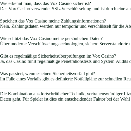
Wie erkennt man, dass das Vox Casino sicher ist?
Das Vox Casino verwendet SSL-Verschlüsselung und ist durch eine anerk
Speichert das Vox Casino meine Zahlungsinformationen?
Nein, Zahlungsdaten werden nur temporär und verschlüsselt für die Ab
Wie schützt das Vox Casino meine persönlichen Daten?
Über moderne Verschlüsselungstechnologien, sichere Serverstandorte
Gibt es regelmäßige Sicherheitsüberprüfungen im Vox Casino?
Ja, das Casino führt regelmäßige Penetrationstests und System-Audits 
Was passiert, wenn es einen Sicherheitsvorfall gibt?
Im Falle eines Vorfalls gibt es definierte Notfallpläne zur schnellen Re
Die Kombination aus fortschrittlicher Technik, vertrauenswürdiger Li
Daten geht. Für Spieler ist dies ein entscheidender Faktor bei der Wahl